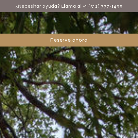
¿Necesitar ayuda? Llama al +1 (512) 777-1455
Reserva ahora
Reserve ahora