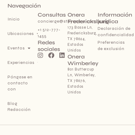
Navegación
Consultas
Onera
Información
Inicio
Fredericksburg
jurídica
concierge@stayonera.com
173 Basse Ln,
Declaración de
+1 512-777-
Fredericksburg,
Ubicaciones
confidencialidad
1455
TX 78624,
Redes
Preferencias
Estados
Eventos
sociales
de exclusión
Unidos
Onera
Experiencias
Wimberley
801 Buttercup
Ln, Wimberley,
Póngase en
TX 78676,
contacto
Estados
con
Unidos
Blog
Redacción