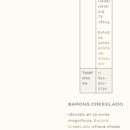
Freder
icksb
urg,
TX
78624
,
Estad
os
Unido
s
Obte
ner
direcc
ión
Teléf
+1
ono
830-
no
997-
6739
BARONS CREEKLADO
Ubicado en 26 acres
magníficos,
Barons
CreekLado
ofrece chalés