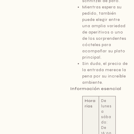
schnitzel de pato.
Mientras espera su
pedido, también
puede elegir entre
una amplia variedad
de aperitivos o uno
de los sorprendentes
cócteles para
acompañar su plato
principal.
Sin duda, el precio de
la entrada merece la
pena por su increíble
ambiente.
Información esencial
Hora
De
rios
lunes
a
sába
do:
De
16:00