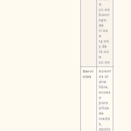
a
22:00
Domi
ngo:
de
11:00
a
14:00
y de
16:00
a
22:00
Servi
Asient
cios
os al
aire
libre,
acces
o
para
sillas
de
rueda
s,
aparc