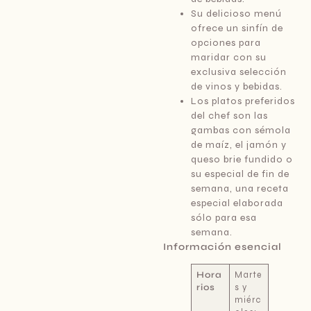
Su delicioso menú
ofrece un sinfín de
opciones para
maridar con su
exclusiva selección
de vinos y bebidas.
Los platos preferidos
del chef son las
gambas con sémola
de maíz, el jamón y
queso brie fundido o
su especial de fin de
semana, una receta
especial elaborada
sólo para esa
semana.
Información esencial
Hora
Marte
rios
s y
miérc