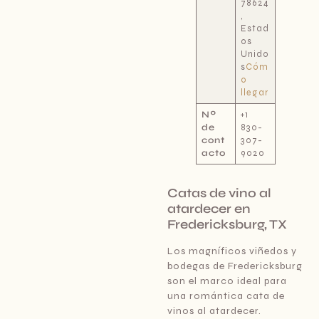
78624
,
Estad
os
Unido
s
Cóm
o
llegar
Nº
+1
de
830-
cont
307-
acto
9020
Catas de vino al
atardecer en
Fredericksburg, TX
Los magníficos viñedos y
bodegas de Fredericksburg
son el marco ideal para
una romántica cata de
vinos al atardecer.