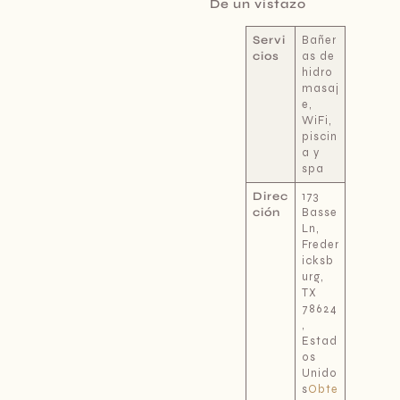
De un vistazo
Servi
Bañer
cios
as de
hidro
masaj
e,
WiFi,
piscin
a y
spa
Direc
173
ción
Basse
Ln,
Freder
icksb
urg,
TX
78624
,
Estad
os
Unido
s
Obte