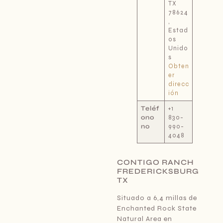
TX
78624
,
Estad
os
Unido
s
Obten
er
direcc
ión
Teléf
+1
ono
830-
no
990-
4048
CONTIGO RANCH
FREDERICKSBURG
TX
Situado a 6,4 millas de
Enchanted Rock State
Natural Area en