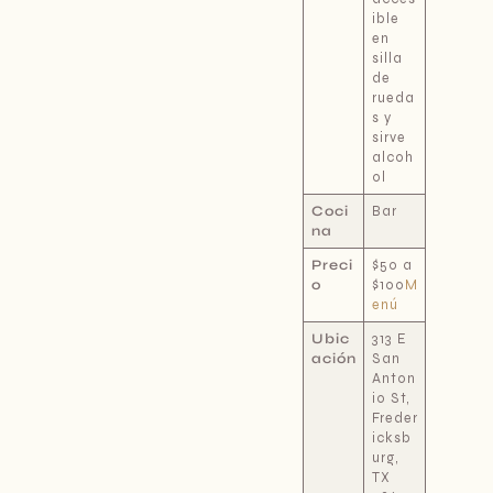
ible
en
silla
de
rueda
s y
sirve
alcoh
ol
Coci
Bar
na
Preci
$50 a
o
$100
M
enú
Ubic
313 E
ación
San
Anton
io St,
Freder
icksb
urg,
TX