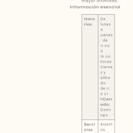
mayor intimidad.
Información esencial
Hora
De
rios
lunes
a
jueves
: de
11.00
a
16.00
horas
Vierne
s y
sába
do:
de 11
a 21
h
Cerr
ado:
Domi
ngo
Servi
Asient
cios
os,