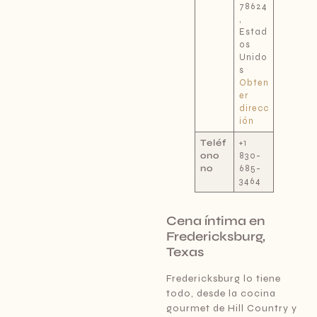
78624
,
Estad
os
Unido
s
Obten
er
direcc
ión
Teléf
+1
ono
830-
no
685-
3464
Cena íntima en
Fredericksburg,
Texas
Fredericksburg lo tiene
todo, desde la cocina
gourmet de Hill Country y