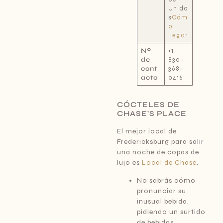
Unido
s
Cóm
o
llegar
Nº
+1
de
830-
cont
368-
acto
0416
CÓCTELES DE
CHASE'S PLACE
El mejor local de
Fredericksburg para salir
una noche de copas de
lujo es
Local de Chase
.
No sabrás cómo
pronunciar su
inusual bebida,
pidiendo un surtido
de bebidas.