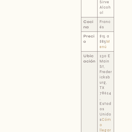
Sirve
Alcoh
ol
Coci
Franc
na
és
Preci
$15 a
o
$85
M
enú
Ubic
230 E
ación
Main
St,
Freder
icksb
urg,
TX
78624
,
Estad
os
Unido
s
Cóm
o
llegar