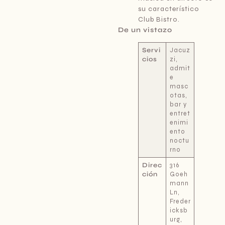
su característico
Club Bistro.
De un vistazo
Servi
Jacuz
cios
zi,
admit
e
masc
otas,
bar y
entret
enimi
ento
noctu
rno
Direc
316
ción
Goeh
mann
Ln,
Freder
icksb
urg,