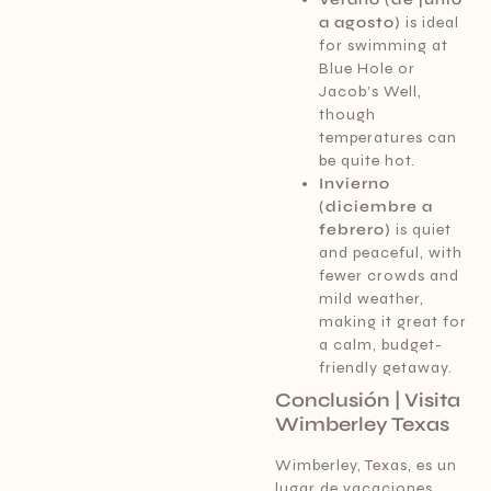
a agosto)
is ideal
for swimming at
Blue Hole or
Jacob’s Well,
though
temperatures can
be quite hot.
Invierno
(diciembre a
febrero)
is quiet
and peaceful, with
fewer crowds and
mild weather,
making it great for
a calm, budget-
friendly getaway.
Conclusión | Visita
Wimberley Texas
Wimberley, Texas, es un
lugar de vacaciones