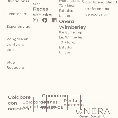
Fredericksburg,
Ubicaciones
confidencialidad
1455
TX 78624,
Redes
Preferencias
Estados
Eventos
sociales
de exclusión
Unidos
Onera
Experiencias
Wimberley
801 Buttercup
Ln, Wimberley,
Póngase en
TX 78676,
contacto
Estados
con
Unidos
Blog
Redacción
Conéctese
Colabore
Ponte en
con
Colaboraciones
con
contacto
con influencers
nosotros
nosotros
Onera ©2026. All